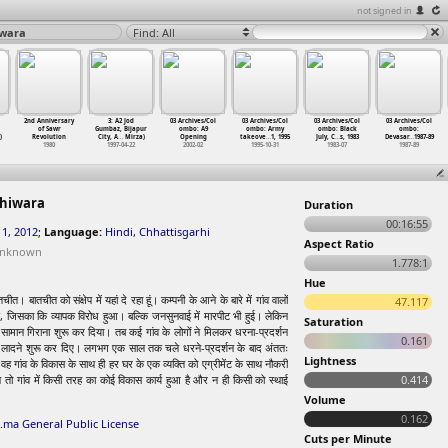
not signed in
iwara
Find: All
2nd Anniversary
3: A2 Jod
03 Archives/Col
03 Archives/Col
03 Archives/Col
03 Archives/Col
of Sawr
Gumbaz, Bijapur
ombo: A9
ombo: Army
ombo: Black
ombo:
)
Revolution
City, A
…
Mirza)
Opening
takeove
…
1, 1995
July, C
…
s, 1983
Devasar
…
1987-89
1980
1997-04-22
2002-02
1995-10-31
1983-07
1987-89
Ghiwara
Duration
00:16:55
1, 2012
;
Language:
Hindi
,
Chhattisgarhi
Aspect Ratio
nknown
1.778:1
Hue
। बातचीत को संक्षेप में यहां दे रहा हूं। कम्पनी के आने के बारे में गांव वालों
47.117
जिसका कि व्यापक विरोध हुआ। बल्कि जनसुनवाई में मारपीट भी हुई। लेकिन
Saturation
मान गिराना शुरू कर दिया। तब कई गांव के लोगों ने मिलकर धरना-प्रदर्शन
0.161
स लादने शुरू कर दिए। लगभग एक साल तक चले धरने-प्रदर्शन के बाद अंततः
Lightness
वह गांव के विकास के साथ ही हर घर के एक व्यक्ति को एग्रीमेंट के साथ नौकरी
ो गांव में किसी तरह का कोई विकास कार्य हुआ है और न ही किसी को स्थाई
0.414
Volume
0.162
.ma General Public License
Cuts per Minute