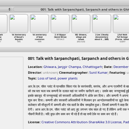
001: Talk with Sarpanchpati, Sarpanch and others in Gh
Walk
1st Anniversary
1st anniversary
2: A1 Bijapur
002: Ghiwara,
2 Live 2 Deadly
2_Full Walk
na
of Daoud's
of Sawr
(Saeed Mirza)
village and
(documentary
Full footage
i)
Republic
revolution
1997-04-21
talaab
about K
…
, 2009)
(Prerna
…
ishnoi
17
1975
1979
2012-12-02
12/2017
001: Talk with Sarpanchpati, Sarpanch and others in 
Location:
Ghiwara, Janjgir Champa, Chhattisgarh
;
Date:
December 
Director:
unknown
;
Cinematographer:
Sunil Kumar
;
Featuring:
u
Topic:
Loss of land
,
power plants
आर.के.एम. पॉवर प्लांट से प्रभावित घिंवरा गांव के सरपंचपति, सरपंच, और अन्य ग्रामीणों से बातचीत
को तब पता चला जब कम्पनी के दलाल यहां पर जमीन खरीदने आए। उसके बाद जनसुनवाई हुई, 
इसके बावजूद भी जनसुनवाई को सरकारी अधिकारियों ने ओके कर दिया। और कम्पनी ने अपना सा
शुरू कर दिया। कम्पनी और सरकारी अधिकारियों ने मिलकर इन आन्दोलनकारियों पर झूठे के
कलेक्टर की मौजूदगी में कम्पनी और गांव वालों के बीच समझौता हुआ। जिसमें कम्पनी ने कहा कि 
देगी। आज आर.के.एम. पॉवर प्लांट को आए हुए लगभग पांच साल हो गए हैं लेकिन अभी तक न त
नौकरी मिली है। यदि कुछ लोग काम कर भी रहे हैं तो वह सभी ठेके पर काम कर रहे हैं।
License:
Creative Commons Attribution-ShareAlike 3.0 License
,
Pad