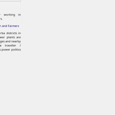
er working in
s.
sh and Farmers
ba districts in
wer plants are
ages and nearby
a traveller /
s power politics