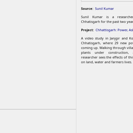
Source:
Sunil Kumar
Sunil Kumar is a research
Chhatisgarh for the past two year
Project:
Chhattisgarh: Power, A
A video study in Janjgir and Kor
Chhatisgarh, where 29 new po
coming up. Walking through vill
plants under construction, 
researcher sees the effects of thi
on land, water and farmers lives.