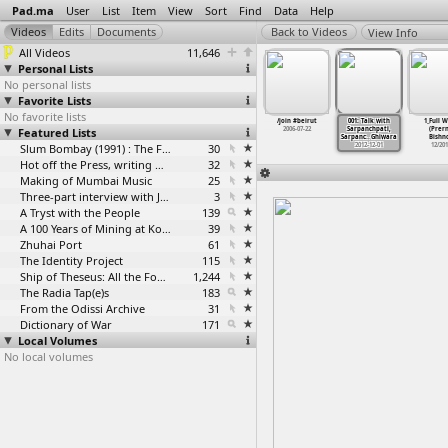
Pad.ma
User
List
Item
View
Sort
Find
Data
Help
View Info
All Videos
11,646
Personal Lists
No personal lists
Favorite Lists
No favorite lists
/join #beirut
001: Talk with
1_Full 
Featured Lists
2006-07-22
Sarpanchpati,
(Prer
Sarpanc
…
Ghiwara
Bishno
Slum Bombay (1991) : The Footage and the Film
30
2012-12-01
12/20
Hot off the Press, writing with fire
32
Making of Mumbai Music
25
Three-part interview with Jockin Arputham (2018)
3
A Tryst with the People
139
A 100 Years of Mining at Kolar Gold Fields
39
Zhuhai Port
61
The Identity Project
115
Ship of Theseus: All the Footage
1,244
The Radia Tap(e)s
183
From the Odissi Archive
31
Dictionary of War
171
Local Volumes
No local volumes